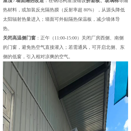
屋顶 / 墙面隔热改造
：在钢结构屋顶铺设
挤塑板、玻璃棉
等隔
热材料，或加装反光隔热膜（反射率超 80%），从源头降低
太阳辐射热量进入；墙面可外贴隔热保温板，减少墙体导
热。
关闭高温侧门窗
：正午（11:00-15:00）关闭厂房西侧、南侧
的门窗，避免热空气直接灌入；若需通风，可开启北侧、东
侧的低窗，引入相对凉爽的空气。