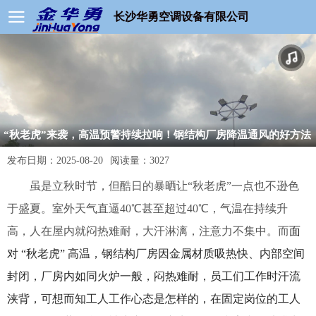
长沙华勇空调设备有限公司
“秋老虎”来袭，高温预警持续拉响！钢结构厂房降温通风的好方法
发布日期：
2025-08-20
阅读量：
3027
虽是立秋时节，但酷日的暴晒让“秋老虎”一点也不逊色
于盛夏。室外天气直逼40℃甚至超过40℃，气温在持续升
高，人在屋内就闷热难耐，大汗淋漓，注意力不集中。而
面
对 “秋老虎” 高温，钢结构厂房因金属材质吸热快、内部空间
封闭，厂房内如同火炉一般，闷热难耐，员工们工作时汗流
浃背，可想而知工人工作心态是怎样的，在固定岗位的工人