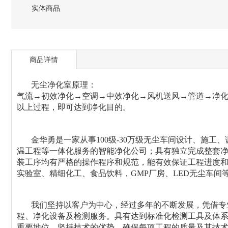
实体商品
商品详情
无尘净化室原理：
气流→初效净化→空调→中效净化→风机送风→管道→净化风
以上过程，即可达到净化目的。
金华勇是一家从事100级-30万级无尘车间设计、施工
温工程等一体化服务的智能净化公司；
具有独立完成整套
装工序均有严格的操作程序和规范，能有效保证工程进度
实验室、精细化工、食品饮料，GMP厂房、LED无尘车间
我们坚持以客户为中心，经过多年的不断发展，凭借专业
程、净化设备及检测服务。具有达到标准
化检测工具及体
重要地位，坚持技术的优势，确保每项工程的质量及其技